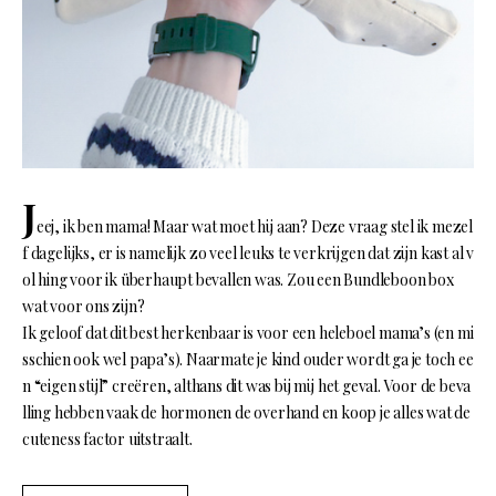
J
eej, ik ben mama! Maar wat moet hij aan? Deze vraag stel ik mezel
f dagelijks, er is namelijk zo veel leuks te verkrijgen dat zijn kast al v
ol hing voor ik überhaupt bevallen was. Zou een Bundleboon box
wat voor ons zijn?
Ik geloof dat dit best herkenbaar is voor een heleboel mama’s (en mi
sschien ook wel papa’s). Naarmate je kind ouder wordt ga je toch ee
n “eigen stijl” creëren, althans dit was bij mij het geval. Voor de beva
lling hebben vaak de hormonen de overhand en koop je alles wat de
cuteness factor uitstraalt.