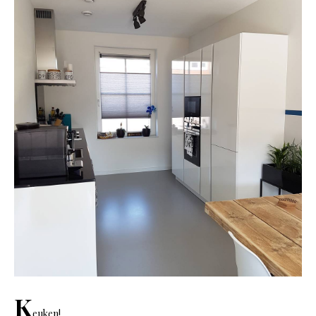
K
euken!