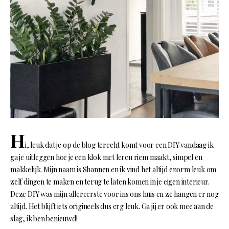
H
i, leuk dat je op de blog terecht komt voor een DIY vandaag ik
ga je uitleggen hoe je een klok met leren riem maakt, simpel en
makkelijk. Mijn naam is Shannen en ik vind het altijd enorm leuk om
zelf dingen te maken en terug te laten komen in je eigen interieur.
Deze DIY was mijn allereerste voor ins ons huis en ze hangen er nog
altijd. Het blijft iets origineels dus erg leuk. Ga jij er ook mee aan de
slag, ik ben benieuwd!