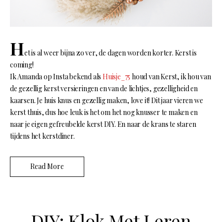
H
et is al weer bijna zo ver, de dagen worden korter. Kerst is
coming!
Ik Amanda op Insta bekend als
Huisje_75
houd van Kerst, ik hou van
de gezellig kerst versieringen en van de lichtjes, gezelligheid en
kaarsen. Je huis knus en gezellig maken, love it! Dit jaar vieren we
kerst thuis, dus hoe leuk is het om het nog knusser te maken en
naar je eigen gefreubelde kerst DIY. En naar de krans te staren
tijdens het kerstdiner.
Read More
DIY: Klok Met Leren