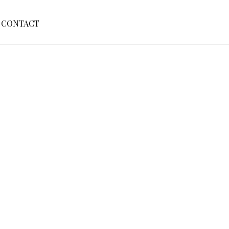
S
CONTACT
E
A
R
C
H
F
O
R
: