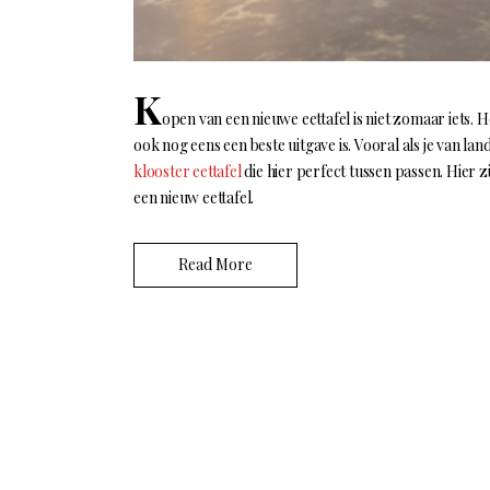
K
open van een nieuwe eettafel is niet zomaar iets. H
ook nog eens een beste uitgave is. Vooral als je van l
klooster eettafel
die hier perfect tussen passen. Hier zi
een nieuw eettafel.
Read More