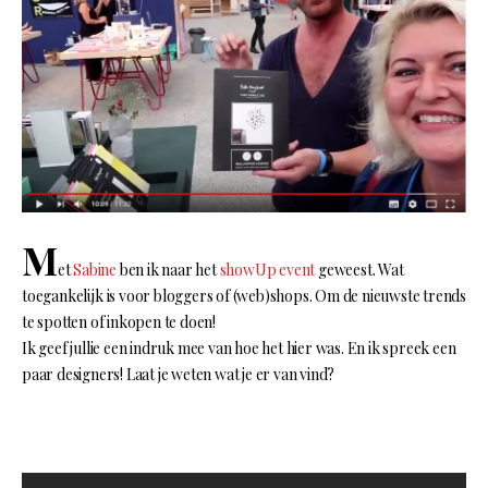
M
et
Sabine
ben ik naar het
showUp event
geweest. Wat
toegankelijk is voor bloggers of (web)shops. Om de nieuwste trends
te spotten of inkopen te doen!
Ik geef jullie een indruk mee van hoe het hier was. En ik spreek een
paar designers! Laat je weten wat je er van vind?