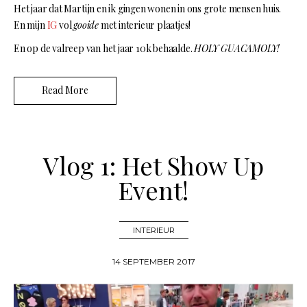
Het jaar dat Martijn en ik gingen wonen in ons grote mensen huis.
En mijn
IG
vol
gooide
met interieur plaatjes!
En op de valreep van het jaar 10k behaalde.
HOLY GUACAMOLY!
Read More
Vlog 1: Het Show Up
Event!
INTERIEUR
14 SEPTEMBER 2017