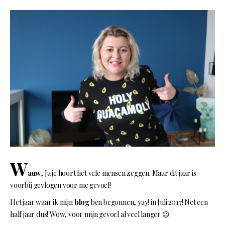
W
auw
, Ja je hoort het vele mensen zeggen. Maar dit jaar is
voorbij gevlogen voor me gevoel!
Het jaar waar ik mijn
blog
ben begonnen, yay! in Juli 2017! Net een
half jaar dus! Wow, voor mijn gevoel al veel langer 😉