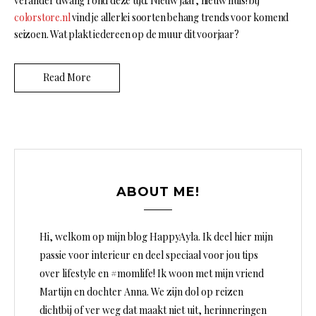
verander dwang rond deze tijd. Nieuw jaar, nieuw huis! bij
colorstore.nl
vind je allerlei soorten behang trends voor komend
seizoen. Wat plakt iedereen op de muur dit voorjaar?
Read More
ABOUT ME!
Hi, welkom op mijn blog HappyAyla. Ik deel hier mijn
passie voor interieur en deel speciaal voor jou tips
over lifestyle en #momlife! Ik woon met mijn vriend
Martijn en dochter Anna. We zijn dol op reizen
dichtbij of ver weg dat maakt niet uit, herinneringen