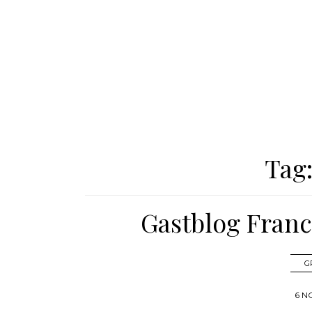
Tag
Gastblog Franc
G
6 N