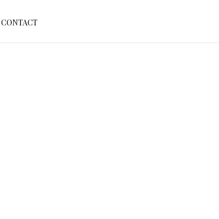
S
CONTACT
E
A
R
C
H
F
O
R
: