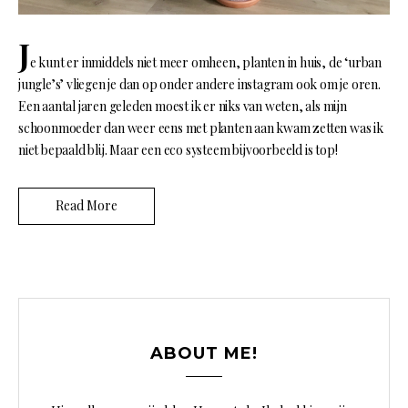
J
e kunt er inmiddels niet meer omheen, planten in huis, de ‘urban
jungle’s’ vliegen je dan op onder andere instagram ook om je oren.
Een aantal jaren geleden moest ik er niks van weten, als mijn
schoonmoeder dan weer eens met planten aan kwam zetten was ik
niet bepaald blij. Maar een eco systeem bijvoorbeeld is top!
Read More
ABOUT ME!