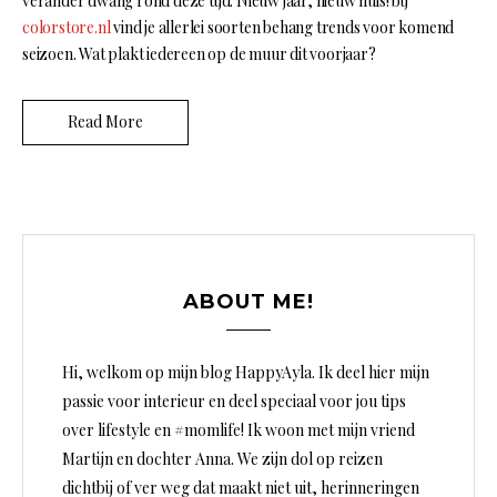
verander dwang rond deze tijd. Nieuw jaar, nieuw huis! bij
colorstore.nl
vind je allerlei soorten behang trends voor komend
seizoen. Wat plakt iedereen op de muur dit voorjaar?
Read More
ABOUT ME!
Hi, welkom op mijn blog HappyAyla. Ik deel hier mijn
passie voor interieur en deel speciaal voor jou tips
over lifestyle en #momlife! Ik woon met mijn vriend
Martijn en dochter Anna. We zijn dol op reizen
dichtbij of ver weg dat maakt niet uit, herinneringen