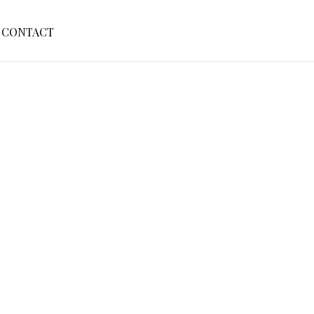
S
CONTACT
E
A
R
C
H
F
O
R
: