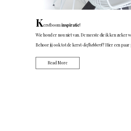
K
erstboom
inspiratie
!
Wie houd er nou niet van. De meeste die ik ken zeker w
Behoor jij ook tot de kerst-
liefhebbers
!? Hier een paar
Read More