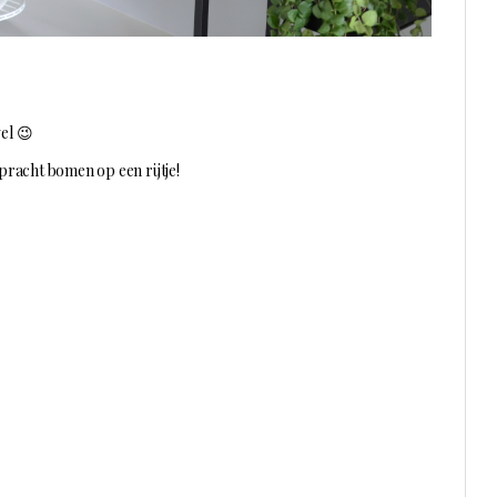
el 😉
 pracht bomen op een rijtje!