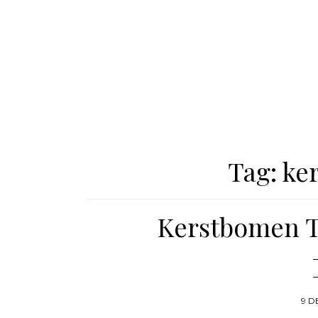
Tag:
ker
Kerstbomen To
9 D