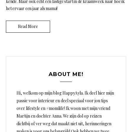
kende. Maar ook echt een lastige start in de kraamweek naar hoe ik
het ervaar een jaar als mama!
Read More
ABOUT ME!
Hi, welkom op mijn blog HappyAyla. Ik deel hier mijn
passie voor interieur en deel speciaal voor jou tips
over lifestyle en #momlife! Ik woon met mijn vriend
Martijn en dochter Anna. We zijn dol op reizen
dichtbij of ver weg dat maakt niet uit, herinneringen
maken is voor ons belangrijk! Ook hebben we twee