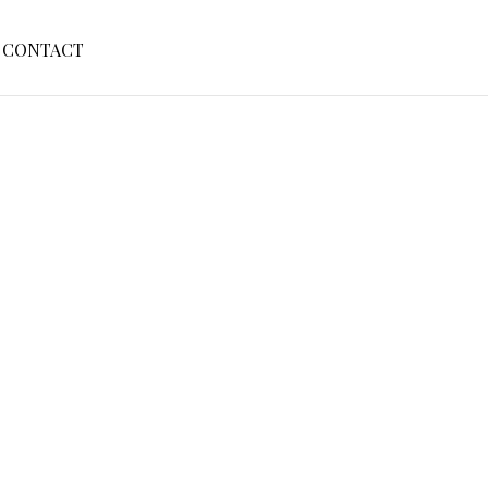
S
CONTACT
E
A
R
C
H
F
O
R
: