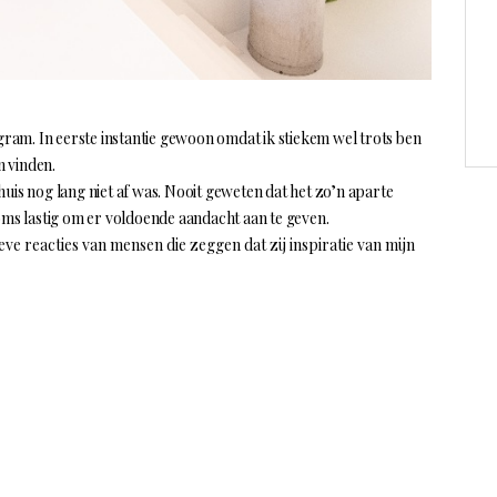
gram. In eerste instantie gewoon omdat ik stiekem wel trots ben
 vinden.
uis nog lang niet af was. Nooit geweten dat het zo’n aparte
 soms lastig om er voldoende aandacht aan te geven.
ieve
reacties van mensen die zeggen dat zij inspiratie van mijn