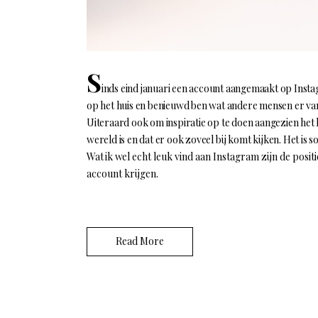
S
inds eind januari een account aangemaakt op Insta
op het huis en benieuwd ben wat andere mensen er van
Uiteraard ook om inspiratie op te doen aangezien het h
wereld is en dat er ook zoveel bij komt kijken. Het is
Wat ik w
el echt leuk vind aan Instagram zijn de posit
account krijgen.
Read More