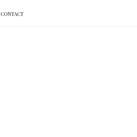
S
CONTACT
E
A
R
C
H
F
O
R
: