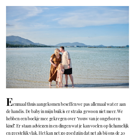
E
enmaal thuis aangekomen beseffen we pas allemaal wat er aan
de hand is. De baby in mijn buik is er straks gewoon niet meer. We
hebben een boekje mee gekregen over ‘rouw van je ongeboren
kind’. Er staan adviezen in en dingen wat je kan voelen op lichamelijk
en geestelijk vlak. Het kan net zo goed zijn dat net als bij ons de 20