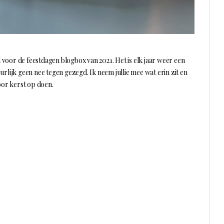
voor de feestdagen blogbox van 2021. Het is elk jaar weer een
urlijk geen nee tegen gezegd. Ik neem jullie mee wat erin zit en
oor kerst op doen.