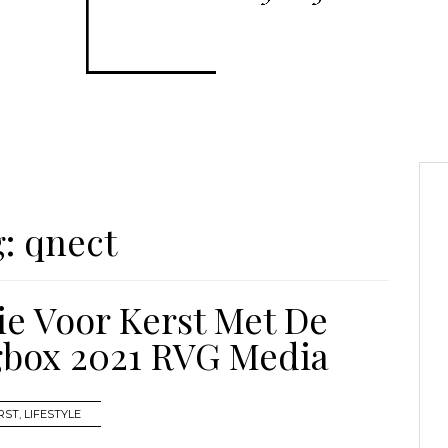
g:
qnect
ie Voor Kerst Met De
gbox 2021 RVG Media
RST
,
LIFESTYLE