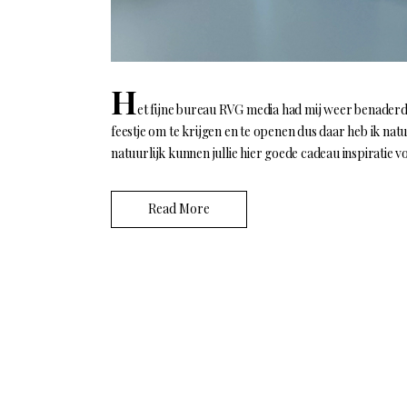
H
et fijne bureau RVG media had mij weer benaderd 
feestje om te krijgen en te openen dus daar heb ik natu
natuurlijk kunnen jullie hier goede cadeau inspiratie v
Read More