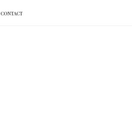
S
CONTACT
E
A
R
C
H
F
O
R
: