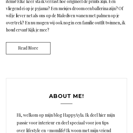
items! Elke keer sta ik verrast hoe origineel de prints zijn. Een
vliegend ei op je pyjama? Een meisjes droom een ballerina zijn? Of
wil je liever net als ons op de Malediven wanen met palmen op je
overtrek? En nu mogen wij ook nog in een familie outfit twinnen, ik
houd ervan! Kijk je mee?
Read More
ABOUT ME!
Hi, welkom op mijn blog HappyAyla. Ik deel hier mijn
passie voor interieur en deel speciaal voor jou tips
over lifestyle en #momlife! Ik woon met mijn vriend