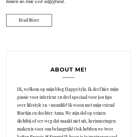
binnen no-time weer uitgegroeid.
Read More
ABOUT ME!
Hi, welkom op mijn blog HappyAyla. Ik deel hier mijn
passie voor interieur en deel speciaal voor jou tips
over lifestyle en #momlife! Ik woon met mijn vriend
Martijn en dochter Anna. We zijn dol op reizen
dichtbij of ver weg dat maakt niet uit, herinneringen
maken is voor ons belangrijk! Ook hebben we twee
katten Snowie & Sunnie! Ik hoop je te inspireren veel