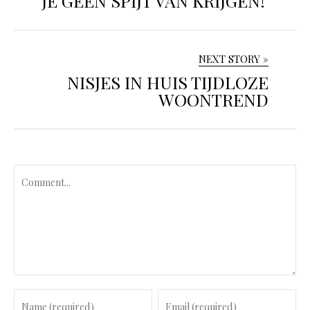
JE GEEN SPIJT VAN KRIJGEN!
NEXT STORY »
NISJES IN HUIS TIJDLOZE
WOONTREND
C
o
m
m
e
n
t