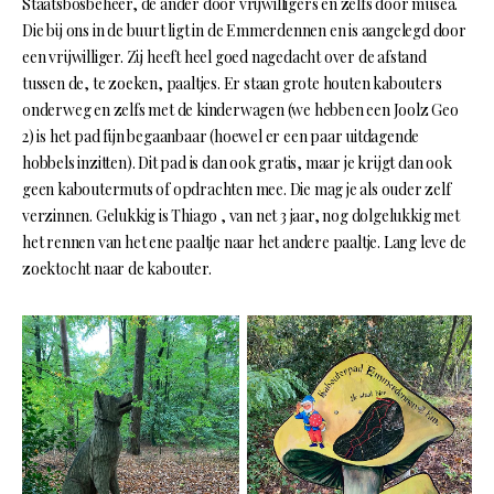
Staatsbosbeheer, de ander door vrijwilligers en zelfs door musea.
Die bij ons in de buurt ligt in de Emmerdennen en is aangelegd door
een vrijwilliger. Zij heeft heel goed nagedacht over de afstand
tussen de, te zoeken, paaltjes. Er staan grote houten kabouters
onderweg en zelfs met de kinderwagen (we hebben een Joolz Geo
2) is het pad fijn begaanbaar (hoewel er een paar uitdagende
hobbels inzitten). Dit pad is dan ook gratis, maar je krijgt dan ook
geen kaboutermuts of opdrachten mee. Die mag je als ouder zelf
verzinnen. Gelukkig is Thiago , van net 3 jaar, nog dolgelukkig met
het rennen van het ene paaltje naar het andere paaltje. Lang leve de
zoektocht naar de kabouter.