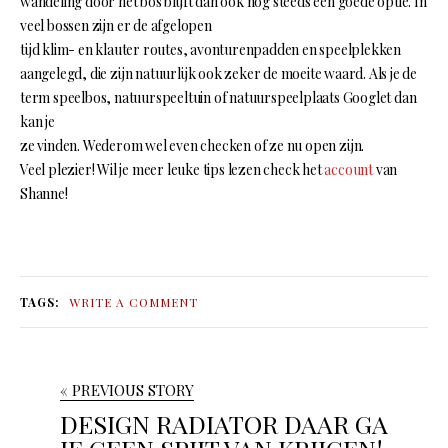
wandeling door het bos blijft dan ook nog steeds een goede optie. In
veel bossen zijn er de afgelopen
tijd klim- en klauter routes, avonturenpadden en speelplekken
aangelegd, die zijn natuurlijk ook zeker de moeite waard. Als je de
term speelbos, natuurspeeltuin of natuurspeelplaats Googlet dan
kan je
ze vinden. Wederom wel even checken of ze nu open zijn.
Veel plezier! Wil je meer leuke tips lezen check het
account
van
Shanne!
TAGS:
WRITE A COMMENT
« PREVIOUS STORY
DESIGN RADIATOR DAAR GA