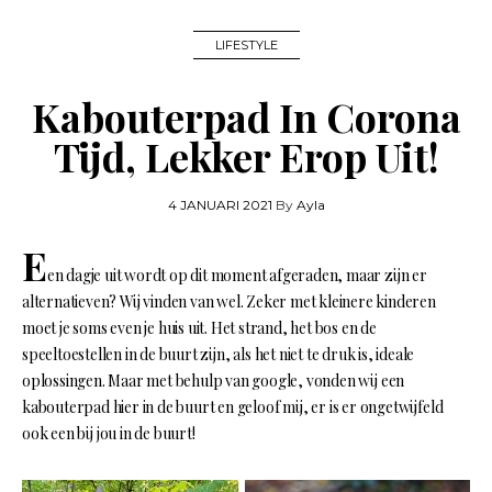
LIFESTYLE
Kabouterpad In Corona
Tijd, Lekker Erop Uit!
4 JANUARI 2021
By
Ayla
E
en dagje uit wordt op dit moment afgeraden, maar zijn er
alternatieven? Wij vinden van wel. Zeker met kleinere kinderen
moet je soms even je huis uit. Het strand, het bos en de
speeltoestellen in de buurt zijn, als het niet te druk is, ideale
oplossingen. Maar met behulp van google, vonden wij een
kabouterpad hier in de buurt en geloof mij, er is er ongetwijfeld
ook een bij jou in de buurt!