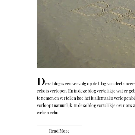
D
eze blog is een vervolg op de blog van deel 1 over
echo is verlopen. En in deze blog vertel ik je wat er 
te nemen en vertellen hoe het is allemaal is verlopen bi
verloopt natuurlijk. In deze blog vertel ik je over on
weken echo.
Read More