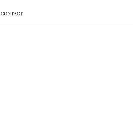
S
CONTACT
E
A
R
C
H
F
O
R
: