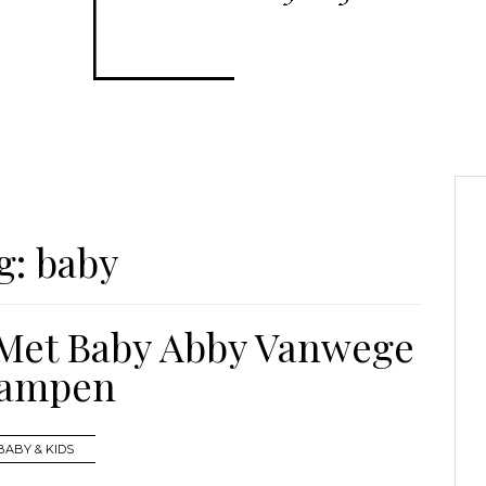
g:
baby
 Met Baby Abby Vanwege
ampen
BABY & KIDS