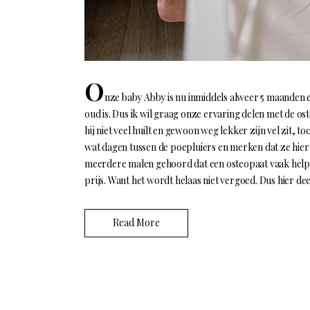
O
nze baby Abby is nu inmiddels alweer 5 maanden 
oud is. Dus ik wil graag onze ervaring delen met de ost
hij niet veel huilt en gewoon weg lekker zijn vel zit,
wat dagen tussen de poepluiers en merken dat ze hier la
meerdere malen gehoord dat een osteopaat vaak helpt.
prijs. Want het wordt helaas niet vergoed. Dus hier de
Read More