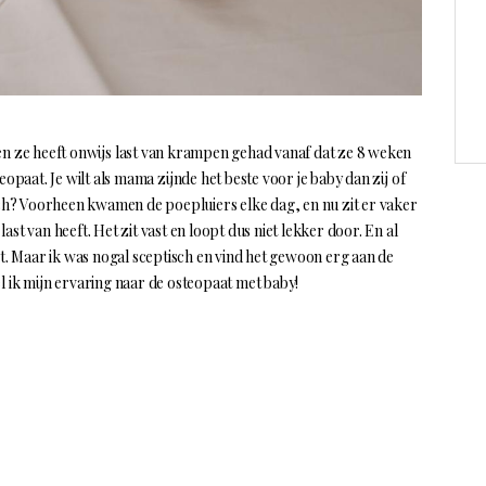
en ze heeft onwijs last van krampen gehad vanaf dat ze 8 weken
eopaat. Je wilt als mama zijnde het beste voor je baby dan zij of
 toch? Voorheen kwamen de poepluiers elke dag, en nu zit er vaker
st van heeft. Het zit vast en loopt dus niet lekker door. En al
 Maar ik was nogal sceptisch en vind het gewoon erg aan de
el ik mijn ervaring naar de osteopaat met baby!