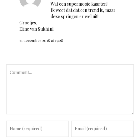
Wat een supermooie kaarten!
Ik weet dat dat een trend is, maar
deze springen er wel uit!
Groetjes,
Eline van Sukhi.nl
21 december 2018 at 17:28
C
o
m
m
e
n
t