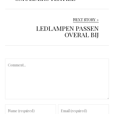
NEXT STORY »
LEDLAMPEN PASSEN
OVERAL BIJ
C
o
m
m
e
n
t