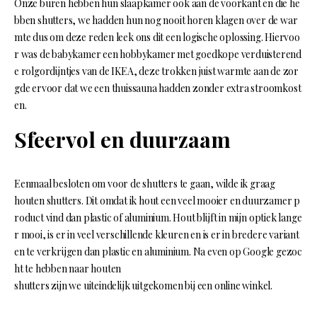
Onze buren hebben hun slaapkamer ook aan de voorkant en die he
bben shutters, we hadden hun nog nooit horen klagen over de war
mte dus om deze reden leek ons dit een logische oplossing. Hiervoo
r was de babykamer een hobbykamer met goedkope verduisterend
e rolgordijntjes van de IKEA, deze trokken juist warmte aan de zor
gde ervoor dat we een thuissauna hadden zonder extra stroomkost
en.
Sfeervol en duurzaam
Eenmaal besloten om voor de shutters te gaan, wilde ik graag
houten shutters. Dit omdat ik hout een veel mooier en duurzamer p
roduct vind dan plastic of aluminium. Hout blijft in mijn optiek lange
r mooi, is er in veel verschillende kleuren en is er in bredere variant
en te verkrijgen dan plastic en aluminium. Na even op Google gezoc
ht te hebben naar houten
shutters zijn we uiteindelijk uitgekomen bij een online winkel.