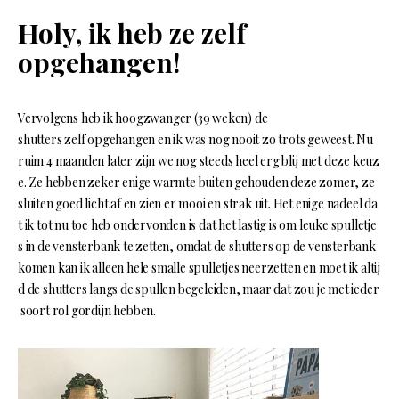
Holy, ik heb ze zelf
opgehangen!
Vervolgens heb ik hoogzwanger (39 weken) de
shutters zelf opgehangen en ik was nog nooit zo trots geweest. Nu
ruim 4 maanden later zijn we nog steeds heel erg blij met deze keuz
e. Ze hebben zeker enige warmte buiten gehouden deze zomer, ze
sluiten goed licht af en zien er mooi en strak uit. Het enige nadeel da
t ik tot nu toe heb ondervonden is dat het lastig is om leuke spulletje
s in de vensterbank te zetten, omdat de shutters op de vensterbank
komen kan ik alleen hele smalle spulletjes neerzetten en moet ik altij
d de shutters langs de spullen begeleiden, maar dat zou je met ieder
soort rol gordijn hebben.