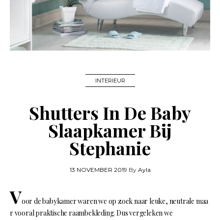
INTERIEUR
Shutters In De Baby
Slaapkamer Bij
Stephanie
13 NOVEMBER 2019
By
Ayla
V
oor de babykamer waren we op zoek naar leuke, neutrale maa
r vooral praktische raambekleding. Dus vergeleken we