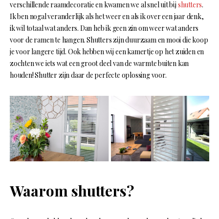
verschillende raamdecoratie en kwamen we al snel uit bij
shutters
.
Ik ben nogal veranderlijk als het weer en als ik over een jaar denk,
ik wil totaal wat anders. Dan heb ik geen zin om weer wat anders
voor de ramen te hangen. Shutters zijn duurzaam en mooi die koop
je voor langere tijd. Ook hebben wij een kamertje op het zuiden en
zochten we iets wat een groot deel van de warmte buiten kan
houden! Shutter zijn daar de perfecte oplossing voor.
Waarom shutters?