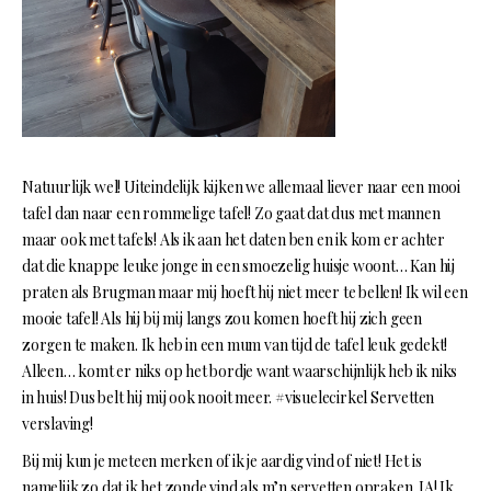
Natuurlijk wel! Uiteindelijk kijken we allemaal liever naar een mooi
tafel dan naar een rommelige tafel! Zo gaat dat dus met mannen
maar ook met tafels! Als ik aan het daten ben en ik kom er achter
dat die knappe leuke jonge in een smoezelig huisje woont… Kan hij
praten als Brugman maar mij hoeft hij niet meer te bellen! Ik wil een
mooie tafel! Als hij bij mij langs zou komen hoeft hij zich geen
zorgen te maken. Ik heb in een mum van tijd de tafel leuk gedekt!
Alleen… komt er niks op het bordje want waarschijnlijk heb ik niks
in huis! Dus belt hij mij ook nooit meer. #visuelecirkel Servetten
verslaving!
Bij mij kun je meteen merken of ik je aardig vind of niet! Het is
namelijk zo dat ik het zonde vind als m’n servetten opraken. JA! Ik