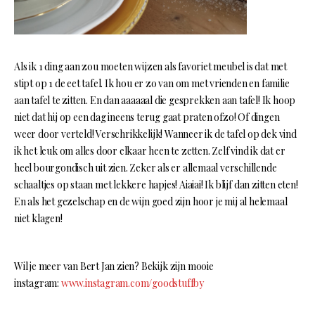
Als ik 1 ding aan zou moeten wijzen als favoriet meubel is dat met
stipt op 1 de eet tafel. Ik hou er zo van om met vrienden en familie
aan tafel te zitten. En dan aaaaaal die gesprekken aan tafel! Ik hoop
niet dat hij op een dag ineens terug gaat praten ofzo! Of dingen
weer door verteld! Verschrikkelijk! Wanneer ik de tafel op dek vind
ik het leuk om alles door elkaar heen te zetten. Zelf vind ik dat er
heel bourgondisch uit zien. Zeker als er allemaal verschillende
schaaltjes op staan met lekkere hapjes! Aiaiai! Ik blijf dan zitten eten!
En als het gezelschap en de wijn goed zijn hoor je mij al helemaal
niet klagen!
Wil je meer van Bert Jan zien? Bekijk zijn mooie
instagram:
www.instagram.com/goodstuffby