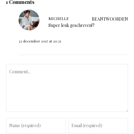
1 Comments
MICHELLE
BEANTWOORDEN
Super leuk geschreven!?
22 december 2017 at 20:21
C
o
m
m
e
n
t