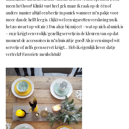
meen het hoor! Klinkt vast heel gek maar ik raak op de één of
andere manier altijd een beetje in paniek wanneer m’n pakje voor
meer dan de helft leeg is. ( lijkt wel een sigaretten verslaving nu ik
het zo zwart op wit zie ) Dus als je bij mij eet – wat op zich al uniek is
– en je krijgt een vrolijk/gezellig servetje in de kleuren van op dat
moment de accessoires in m’n huis zit je goed! Als je een simpel wit
servetje of zelfs geen servet krijgt… Heb ik eigenlijk liever dat je
vertrekt! Favoriete meubelstuk!