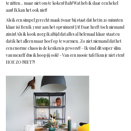
te zitten… maar niet om te koken! Bah! Wat heb ik daar een hekel
aan! Ik kan het ook niet!
Als ik een simpel gerecht maak (waar bij staat dat het in 20 minuten
klaar is) Ben ik 3 uur aan het opruimen! JA! Daar heeft toch niemand
zin in! Als ik kook zorg ik altijd dat alles al helemaal klaar staat en
dat ik het alleen maar hoef op te warmen.. Zo ziet niemand dat het
een enorme chaos in de keuken is geweest! – Ik vind dit super slim
van mezelf dus ik hoop jij ook! – Van een mooie tafel kun je niet eten!
HOE ZO NIET?!