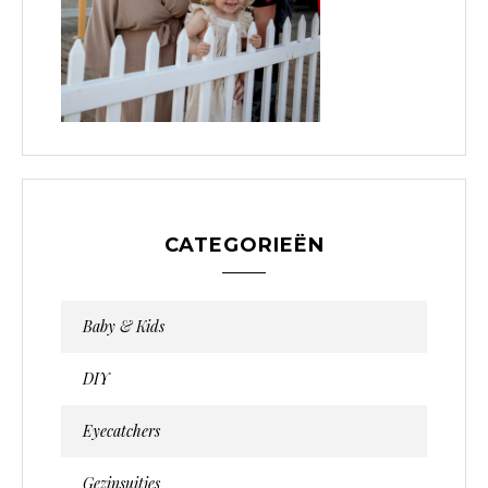
e
CATEGORIEËN
Baby & Kids
DIY
Eyecatchers
Gezinsuitjes