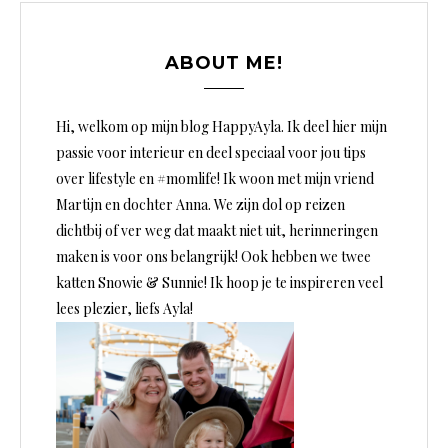
c
h
ABOUT ME!
t
e
Hi, welkom op mijn blog HappyAyla. Ik deel hier mijn
n
passie voor interieur en deel speciaal voor jou tips
over lifestyle en #momlife! Ik woon met mijn vriend
n
Martijn en dochter Anna. We zijn dol op reizen
a
dichtbij of ver weg dat maakt niet uit, herinneringen
v
maken is voor ons belangrijk! Ook hebben we twee
i
katten Snowie & Sunnie! Ik hoop je te inspireren veel
lees plezier, liefs Ayla!
g
a
t
i