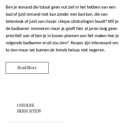
Ben je iemand die totaal geen nut ziet in het hebben van een
bad of juist iemand niet kan zonder een bad kan, die van
betonlook of juist van classic chique uitstralingen houdt? Wil je
de badkamer renoveren maar je geeft hier al jaren lang geen
prioriteit aan of ben je in tussen plannen aan het maken hoe je
volgende badkamer eruit zou zien?
Keuzes zijn interessant om
te zien maar we kunnen de trends helaas niet negeren.
Read More
B
e
OUDERE
BERICHTEN
r
i