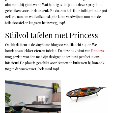
afnemen, hij glimt weer. Wat handig is dat je ook deze spray kan
gebruiken voor de deurkruk. En daarna heb ik de toiletgel in de pot
zelf gedaan om wat kalkaanslag te laten verdwijnen nou met de
toiletborstel er langs en het is weg, top!
Stijlvol tafelen met Princess
Oeehh dit item in de stayhome blogbox vind ik echt super. We
houden van lekker eten en tafelen. En deze bakplaat van
Princess
mag gezien worden met zijn design pootjes past perfect in ons
interieur! De plaat is geschikt voor binnen en buiten en hij kan ook
nog in de vaatwasser, helemaal top!