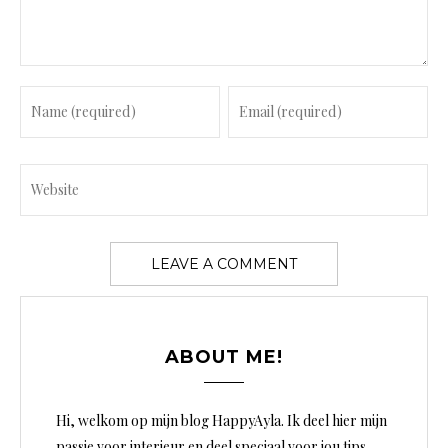
n
t
ABOUT ME!
Hi, welkom op mijn blog HappyAyla. Ik deel hier mijn
passie voor interieur en deel speciaal voor jou tips