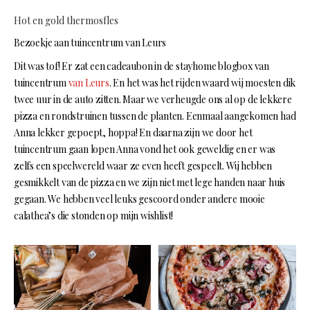
Hot en gold thermosfles
Bezoekje aan tuincentrum van Leurs
Dit was tof! Er zat een cadeaubon in de stayhome blogbox van
tuincentrum
van Leurs
. En het was het rijden waard wij moesten dik
twee uur in de auto zitten. Maar we verheugde ons al op de lekkere
pizza en rondstruinen tussen de planten. Eenmaal aangekomen had
Anna lekker gepoept, hoppa! En daarna zijn we door het
tuincentrum gaan lopen Anna vond het ook geweldig en er was
zelfs een speelwereld waar ze even heeft gespeelt. Wij hebben
gesmikkelt van de pizza en we zijn niet met lege handen naar huis
gegaan. We hebben veel leuks gescoord onder andere mooie
calathea’s die stonden op mijn wishlist!