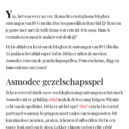
Y
ay, het was weer zo ver. Ik mocht een stayhome blogbox
ontvangen van RVG media. Hoe toepasselijk in deze tijd 😉 Ik neem
je gauw mee met de toffe items wat erin zit. Iets om je thuis te
vermaken en mooi te maken wat denk jij?
Het is altijd een feest om de blogbox te ontvangen van RVG Media.
Ze pakken het altijd super tof in. Dit keer zitten de merken
Asmodee erin van de gezelschapsspellen, Princess home, Sigg en
tuincentrum van Leurs!
Asmodee gezelschapsspel
Ik ben vereerd dat ik weer een blogbox mag ontvangen en het merk
Asmodee zit er gelukkig
altijd
in als ik de box mag krijgen. Wij zijn
echt van de spelletjes. Dit keer zit het spel
‘Hint’
erin het is een tof
partyspel waarin je begrippen moet raden van teamgenoten. Dit
kan zijn door neurien, praten, tekenen of uitbeelden. Het is een
super leuk spel om te doen. Lekker chippie en borreltje erbij!