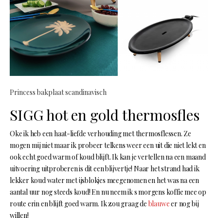
Princess bakplaat scandinavisch
SIGG hot en gold thermosfles
Oke ik heb een haat-liefde verhouding met thermosflessen. Ze
mogen mij niet maar ik probeer telkens weer een uit die niet lekt en
ook echt goed warm of koud blijft. Ik kan je vertellen na een maand
uitvoering uitproberen is dit een blijvertje! Naar het strand had ik
lekker koud water met ijsblokjes meegenomen en het was na een
aantal uur nog steeds koud! En nu neem ik s morgens koffie mee op
route erin en blijft goed warm. Ik zou graag de
blauwe
er nog bij
willen!