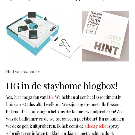
Hint van Asmodee
HG in de stayhome blogbox!
Yes, hier mega fan van
HG
. We hebben al een heel assortiment in
huis van HG dus altijd welkom. We zijn nog niet met alle flessen
bekend die ik ontvangen heb dus die kunnen we uitproberen! Zo
was de badkamer en de wc toe aan een poetsbeurt. En nu kunnen
we deze gelijk uitproberen. Ik heb eerst de
alledag toilet
spray
gebruikt even in laten trekken en daarna met vochtige doek