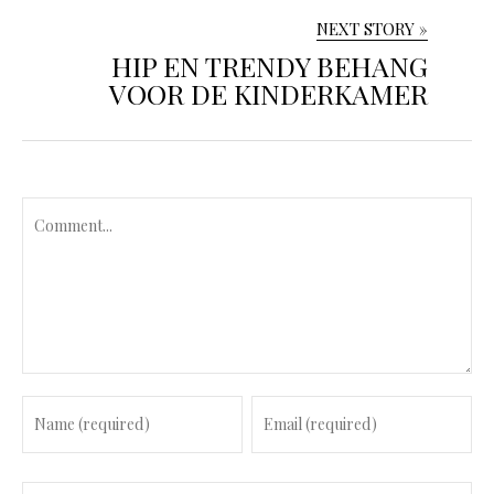
NEXT STORY »
HIP EN TRENDY BEHANG
VOOR DE KINDERKAMER
C
o
m
m
e
n
t