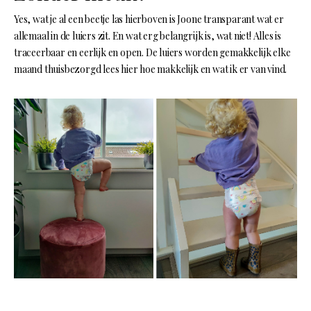
Yes, wat je al een beetje las hierboven is Joone transparant wat er
allemaal in de luiers zit. En wat erg belangrijk is, wat niet! Alles is
traceerbaar en eerlijk en open. De luiers worden gemakkelijk elke
maand thuisbezorgd lees hier hoe makkelijk en wat ik er van vind.