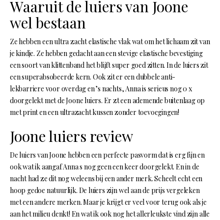
Waaruit de luiers van Joone
wel bestaan
Ze hebben een ultra zacht elastische vlak wat om het lichaam zit van
je kindje. Ze hebben gedacht aan een stevige elastische bevestiging
een soort van klittenband het blijft super goed zitten. In de luiers zit
een superabsobeerde kern. Ook zit er een dubbele anti-
lekbarriere voor overdag en ’s nachts, Anna is serieus nog 0 x
doorgelekt met de Joone luiers. Er zt een ademende buitenlaag op
met print en een ultrazacht kussen zonder toevoegingen!
Joone luiers review
De luiers van Joone hebben een perfecte pasvorm dat is erg fijn en
ook wat ik aangaf Anna s nog geen een keer doorgelekt. En in de
nacht had ze dit nog weleens bij een ander merk. Scheelt echt een
hoop gedoe natuurlijk. De luiers zijn wel aan de prijs vergeleken
met een andere merken. Maar je krijgt er veel voor terug ook als je
aan het milieu denkt! En wat ik ook nog het allerleukste vind zijn alle