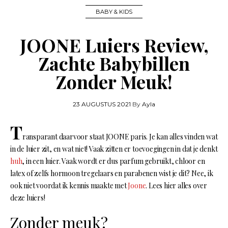
BABY & KIDS
JOONE Luiers Review,
Zachte Babybillen
Zonder Meuk!
23 AUGUSTUS 2021
By
Ayla
T
ransparant daarvoor staat JOONE paris. Je kan alles vinden wat
in de luier zit, en wat niet! Vaak zitten er toevoegingen in dat je denkt
huh
, in een luier. Vaak wordt er dus parfum gebruikt, chloor en
latex of zelfs hormoon tregelaars en parabenen wist je dit? Nee, ik
ook niet voordat ik kennis maakte met
Joone
. Lees hier alles over
deze luiers!
Zonder meuk?