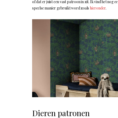
of dat er juist een vast patroon in zit. Ik vind het nog 
speelse manier gebruikt word zoals
hieronder
.
Dieren patronen