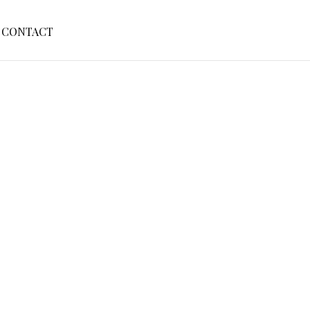
S
CONTACT
E
A
R
C
H
F
O
R
: