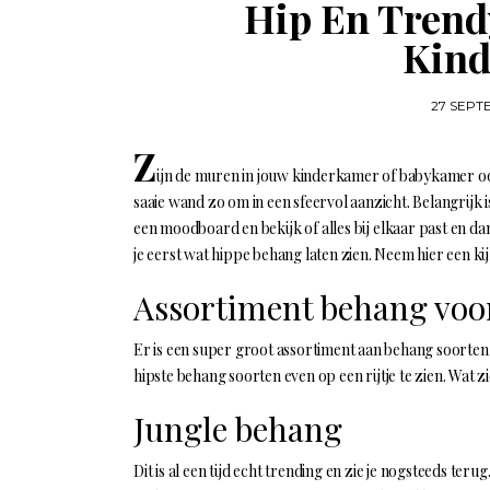
Hip En Trend
Kin
27 SEPT
Z
ijn de muren in jouw kinderkamer of babykamer ook
saaie wand zo om in een sfeervol aanzicht. Belangrijk 
een moodboard en bekijk of alles bij elkaar past en da
je eerst wat hippe behang laten zien. Neem hier een k
Assortiment behang voo
Er is een super groot assortiment aan behang soorten 
hipste behang soorten even op een rijtje te zien. Wat zi
Jungle behang
Dit is al een tijd echt trending en zie je nogsteeds terug