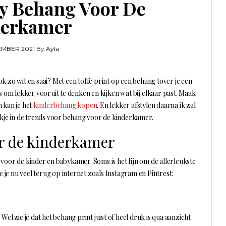
y Behang Voor De
derkamer
EMBER 2021
By
Ayla
 zo wit en saai? Met een toffe print op een behang tover je een
is om lekker vooruit te denken en kijken wat bij elkaar past. Maak
n kan je het
kinderbehang kopen
. En lekker afstylen daarna ik zal
ijkje in de trends voor behang voor de kinderkamer.
r de kinderkamer
voor de kinder en babykamer. Soms is het fijn om de allerleukste
e je nu veel terug op internet zoals Instagram en Pintrest:
. Wel zie je dat het behang print juist of heel druk is qua aanzicht