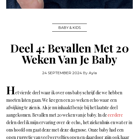
BABY & KIDS
Deel 4: Bevallen Met 20
Weken Van Je Baby
24 SEPTEMBER 2024
By
Ayla
H
et vierde deel waar ik over ons baby schrijf die we hebben
moeten laten gaan. We kregen een 20 weken echo waar een
afwijking te zien is. Als je nu inhaakt ben je bij het laatste deel
aangekomen. Bevallen met 20 weken van je baby. In de
eerdere
delen deel ik mijn ervaring over de echo, het ziekenhuis en wat er in
ons hoofd om gaat deze met deze diagnose. Onze baby had een
open ruggetje van veel werveltjes open en daardoor zijn ook haar