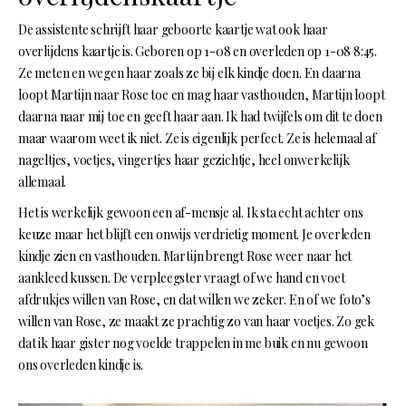
De assistente schrijft haar geboorte kaartje wat ook haar
overlijdens kaartje is. Geboren op 1-08 en overleden op 1-08 8:45.
Ze meten en wegen haar zoals ze bij elk kindje doen. En daarna
loopt Martijn naar Rose toe en mag haar vasthouden, Martijn loopt
daarna naar mij toe en geeft haar aan. Ik had twijfels om dit te doen
maar waarom weet ik niet. Ze is eigenlijk perfect. Ze is helemaal af
nageltjes, voetjes, vingertjes haar gezichtje, heel onwerkelijk
allemaal.
Het is werkelijk gewoon een af-mensje al. Ik sta echt achter ons
keuze maar het blijft een onwijs verdrietig moment. Je overleden
kindje zien en vasthouden. Martijn brengt Rose weer naar het
aankleed kussen. De verpleegster vraagt of we hand en voet
afdrukjes willen van Rose, en dat willen we zeker. En of we foto’s
willen van Rose, ze maakt ze prachtig zo van haar voetjes. Zo gek
dat ik haar gister nog voelde trappelen in me buik en nu gewoon
ons overleden kindje is.