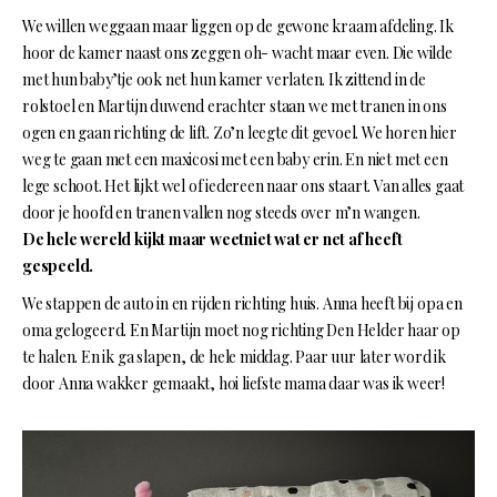
We willen weggaan maar liggen op de gewone kraam afdeling. Ik
hoor de kamer naast ons zeggen oh- wacht maar even. Die wilde
met hun baby’tje ook net hun kamer verlaten. Ik zittend in de
rolstoel en Martijn duwend erachter staan we met tranen in ons
ogen en gaan richting de lift. Zo’n leegte dit gevoel. We horen hier
weg te gaan met een maxicosi met een baby erin. En niet met een
lege schoot. Het lijkt wel of iedereen naar ons staart. Van alles gaat
door je hoofd en tranen vallen nog steeds over m’n wangen.
De hele wereld kijkt maar weetniet wat er net af heeft
gespeeld.
We stappen de auto in en rijden richting huis. Anna heeft bij opa en
oma gelogeerd. En Martijn moet nog richting Den Helder haar op
te halen. En ik ga slapen, de hele middag. Paar uur later word ik
door Anna wakker gemaakt, hoi liefste mama daar was ik weer!