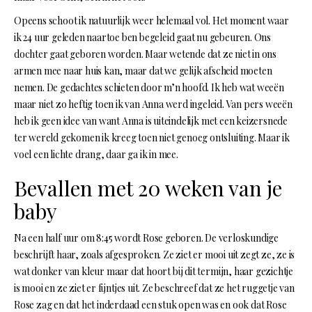
Opeens schoot ik natuurlijk weer helemaal vol. Het moment waar
ik 24 uur geleden naartoe ben begeleid gaat nu gebeuren. Ons
dochter gaat geboren worden. Maar wetende dat ze niet in ons
armen mee naar huis kan, maar dat we gelijk afscheid moeten
nemen. De gedachtes schieten door m’n hoofd. Ik heb wat weeën
maar niet zo heftig toen ik van Anna werd ingeleid. Van pers weeën
heb ik geen idee van want Anna is uiteindelijk met een keizersnede
ter wereld gekomen ik kreeg toen niet genoeg ontsluiting. Maar ik
voel een lichte drang, daar ga ik in mee.
Bevallen met 20 weken van je
baby
Na een half uur om 8:45 wordt Rose geboren. De verloskundige
beschrijft haar, zoals afgesproken. Ze ziet er mooi uit zegt ze, ze is
wat donker van kleur maar dat hoort bij dit termijn, haar gezichtje
is mooi en ze ziet er fijntjes uit. Ze beschreef dat ze het ruggetje van
Rose zag en dat het inderdaad een stuk open was en ook dat Rose