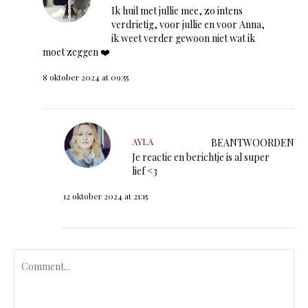
Ik huil met jullie mee, zo intens
verdrietig, voor jullie en voor Anna,
ik weet verder gewoon niet wat ik
moet zeggen ❤️
8 oktober 2024 at 09:55
AYLA
BEANTWOORDEN
Je reactie en berichtje is al super
lief <3
12 oktober 2024 at 21:15
C
o
m
m