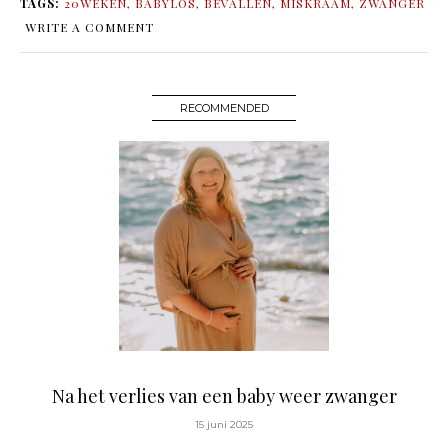
TAGS:
20WEKEN
,
BABYLOS
,
BEVALLEN
,
MISKRAAM
,
ZWANGER
WRITE A COMMENT
RECOMMENDED
Na het verlies van een baby weer zwanger
15 juni 2025