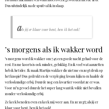
Dus uiteindelijk na de spuit val ik in slaap.
a
ls jij er klaar voor bent, ben ik het ook!
’s morgens als ik wakker word
‘s morgens word ik wakker om 7:45 een goede nacht gehad voor de
rest. En me koorts is ook minder, gelukkig. En ik voel wat aanzetten
heb ik het idee. Ik maak Martijn wakker die ziet me en zegt druk op
het knopje! Dus gedrukt en de verpleging kwam kijken en haalde de
verloskundige erbij. Duurde nog een kwartier voordat ze er was.
Voor m’n gevoel duurde het super lang want ik wilde niet bevallen
zonder verloskundig erbij.
Ze keek beneden even en keek mij weer aan. En ze zegt; als jij er
klaar voor bent, ben ik het ook!