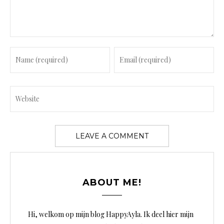
e
n
t
ABOUT ME!
Hi, welkom op mijn blog HappyAyla. Ik deel hier mijn