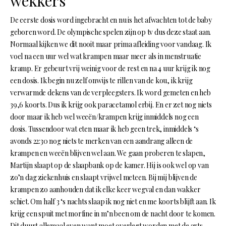
wekkers
De eerste dosis word ingebracht en nu is het afwachten tot de baby
geboren word. De olympische spelen zijn op tv dus deze staat aan.
Normaal kijken we dit nooit maar prima afleiding voor vandaag. Ik
voel na een uur wel wat krampen maar meer als in menstruatie
kramp. Er gebeurt vrij weinig voor de rest en na 4 uur krijg ik nog
een dosis. Ik begin nu zelf onwijs te rillen van de kou, ik krijg
verwarmde dekens van de verpleegsters. Ik word gemeten en heb
39,6 koorts. Dus ik krijg ook paracetamol erbij. En er zet nog niets
door maar ik heb wel weeën/krampen krijg inmiddels nog een
dosis. Tussendoor wat eten maar ik heb geen trek, inmiddels ‘s
avonds 22:30 nog niets te merken van een aandrang alleen de
krampen en weeën blijven wel aan. We gaan proberen te slapen,
Martijn slaapt op de slaapbank op de kamer. Hij is ook wel op van
zo’n dag ziekenhuis en slaapt vrijwel meteen. Bij mij blijven de
krampen zo aanhouden dat ik elke keer wegval en dan wakker
schiet. Om half 3 ‘s nachts slaap ik nog niet en me koorts blijft aan. Ik
krijg een spuit met morfine in m’n been om de nacht door te komen.
Dit duurt allemaal even want moet overlegt worden met de arts.