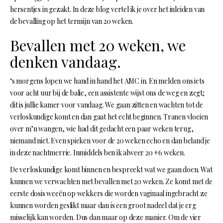
hersentjes in gezakt. In deze blog vertel ik je over het inleiden van
de bevalling op het termijn van 20 weken.
Bevallen met 20 weken, we
denken vandaag.
‘s morgens lopen we hand in hand het AMC in. En melden ons iets
voor acht uur bij de balie, een assistente wijst ons de weg en zegt;
dit is jullie kamer voor vandaag. We gaan zitten en wachten tot de
verloskundige komt en dan gaat het echt beginnen. Tranen vloeien
over m’n wangen, wie had dit gedacht een paar weken terug,
niemand niet. Even spieken voor de 20 weken echo en dan beland je
in deze nachtmerrie. Inmiddels ben ik alweer 20 +6 weken.
De verloskundige komt binnen en bespreekt wat we gaan doen. Wat
kunnen we verwachten met bevallen met 20 weken. Ze komt met de
eerste dosis weeën op wekkers die worden vaginaal ingebracht ze
kunnen worden geslikt maar dan is een groot nadeel dat je erg
misselijk kan worden. Dus dan maar op deze manier. Om de vier