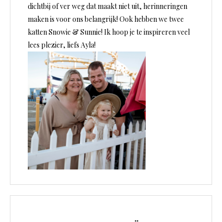
a
dichtbij of ver weg dat maakt niet uit, herinneringen
v
maken is voor ons belangrijk! Ook hebben we twee
i
katten Snowie & Sunnie! Ik hoop je te inspireren veel
lees plezier, liefs Ayla!
g
a
t
i
e