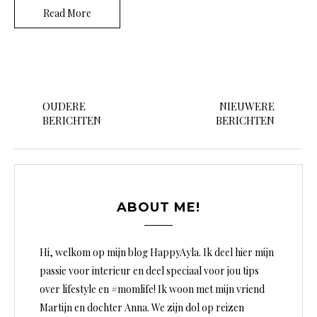
Read More
B
e
OUDERE
NIEUWERE
BERICHTEN
BERICHTEN
r
i
c
h
ABOUT ME!
t
e
Hi, welkom op mijn blog HappyAyla. Ik deel hier mijn
n
passie voor interieur en deel speciaal voor jou tips
over lifestyle en #momlife! Ik woon met mijn vriend
n
Martijn en dochter Anna. We zijn dol op reizen