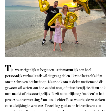
T
ja, waar eigenlijk te beginnen. Dit is natuurlijk een heel
persoonlijk verhaal en ik wil dit graag delen. Ik vind het zelf al fijn
om te schrijven het lucht op. Maar ook om te delen met iemand die
gewoon wil weten van hoe zat dat nou, of misschien jij die dit nu ook
mee maakt of iets soort gelijks. Ik zit natuurlijk nog ‘midden’ in het
proces van verwerking. Van ons dochter Rose waarbij de 20 weken
echo afwijking te zien was. Deze blog gaat over het verliezen van