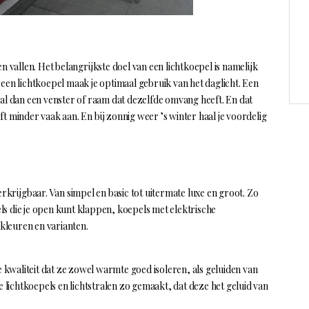
en vallen. Het belangrijkste doel van een lichtkoepel is namelijk
 een lichtkoepel maak je optimaal gebruik van het daglicht. Een
val dan een venster of raam dat dezelfde omvang heeft. En dat
t minder vaak aan. En bij zonnig weer ’s winter haal je voordelig
verkrijgbaar. Van simpel en basic tot uitermate luxe en groot. Zo
pels die je open kunt klappen, koepels met elektrische
 kleuren en varianten.
kwaliteit dat ze zowel warmte goed isoleren, als geluiden van
re lichtkoepels en lichtstralen zo gemaakt, dat deze het geluid van