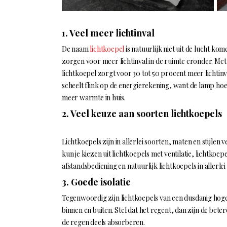
1. Veel meer lichtinval
De naam
lichtkoepel
is natuurlijk niet uit de lucht kom
zorgen voor meer lichtinval in de ruimte eronder. Met
lichtkoepel zorgt voor 30 tot 50 procent meer lichtin
scheelt flink op de energierekening, want de lamp hoef
meer warmte in huis.
2. Veel keuze aan soorten lichtkoepels
Lichtkoepels zijn in allerlei soorten, maten en stijlen 
kun je kiezen uit lichtkoepels met ventilatie, lichtkoe
afstandsbediening en natuurlijk lichtkoepels in allerlei
3. Goede isolatie
Tegenwoordig zijn lichtkoepels van een dusdanig hoge 
binnen en buiten. Stel dat het regent, dan zijn de bete
de regen deels absorberen.