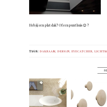
Heb jij een plat dak? Of een punt huis 😉 ?
TAGS:
DAKRAAM
,
DESIGN
,
EYECATCHER
,
LICHTK
R