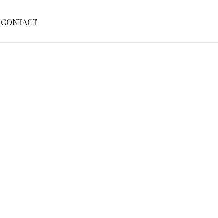
S
CONTACT
E
A
R
C
H
F
O
R
: