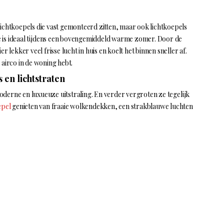
lichtkoepels die vast gemonteerd zitten, maar ook lichtkoepels
tste is ideaal tijdens een bovengemiddeld warme zomer. Door de
r lekker veel frisse lucht in huis en koelt het binnen sneller af.
 airco in de woning hebt.
 en lichtstraten
derne en luxueuze uitstraling. En verder vergroten ze tegelijk
epel
genieten van fraaie wolkendekken, een strakblauwe luchten