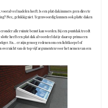
k vooral veel nadelen heeft. Is een plat dak immers geen directe
oning? Nee, gelukkig niet. Tegenwoordig kunnen ook platte daken
r eronder alle ruimte benut kan worden. Bij een puntdak treedt
 slotte heeft een plat dak al voordeel dat je daarop prima een
astiger. En… er zijn genoeg redenen om een lichtkoepel of
een overzicht van de top vijf argumenten voor het nemen van een