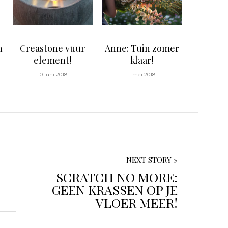
n
Creastone vuur
Anne: Tuin zomer
element!
klaar!
10 juni 2018
1 mei 2018
NEXT STORY »
SCRATCH NO MORE:
GEEN KRASSEN OP JE
VLOER MEER!