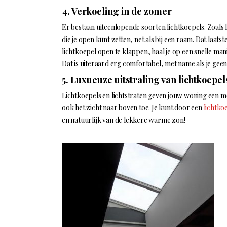
4. Verkoeling in de zomer
Er bestaan uiteenlopende soorten lichtkoepels. Zoals 
die je open kunt zetten, net als bij een raam. Dat laa
lichtkoepel open te klappen, haal je op een snelle manie
Dat is uiteraard erg comfortabel, met name als je geen
5. Luxueuze uitstraling van lichtkoepels
Lichtkoepels en lichtstraten geven jouw woning een mo
ook het zicht naar boven toe. Je kunt door een
lichtko
en natuurlijk van de lekkere warme zon!