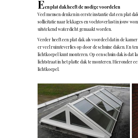
E
en plat dak heeft de nodige voordelen
Veel mensen denken in eerste instantie dat een plat da
sollicitatie naar lekkages en vochtoverlast in jouw w
uitstekend waterdicht gemaakt worden.
Verder heeft een plat dak als voordeel dat in de kame
er veel ruimteverlies op door de schuine daken. En ten
lichtkoepel kunt monteren. Op een schuin dak is dat l
lichtstraat in het platte dak te monteren. Hieronder 
lichtkoepel.