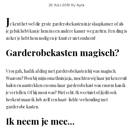
29 JULI 2019
By
Ayla
J
e kent het wel die grote garderobekasten in je slaapkamer of als
je geluk hebt kan je hem in een andere kamer weg zetten. Een ding is
zeker je hebt hem nodig en je kunt er niet omheen!
Garderobekasten magisch?
Vroegah, had ik al ding met garderobekasten hij was magisch.
Waarom? Nou bij mijn oma thuis ja ja, mochten wij haar jurken eruit
halen en aantrekken en oma haar garderobekast was enorm kan ik
je vertellen. Of hij mooi was? Niet echt. Ik weetniet of jij dit ook
herkent maar ik heb zelf een haat- liefde verhouding met
garderobe kasten.
Ik neem je mee…