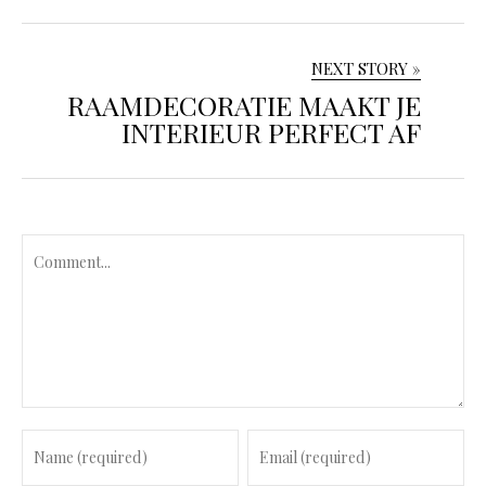
NEXT STORY »
RAAMDECORATIE MAAKT JE
INTERIEUR PERFECT AF
C
o
m
m
e
n
t