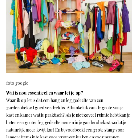
foto google
Wat is nou essentieel en waar let je op?
Waar ik op let is dat een hang en leg gedeelte van een
garderobekast goed verdeeld is. Afhankelijk van de grote van je
kast en kamer wat is praktisch? Als je niet zoveel ruimte hebt kan je
beter een groter leg gedeelte nemen in je garderobekast zodat je
natuurlijk meer kwijt kan! En bijvoorbeeld een grote stang voor
langere items in je kast voor vrouwen jurken en voor mannen