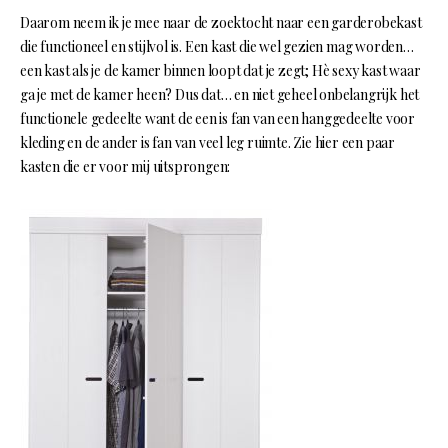
Daarom neem ik je mee naar de zoektocht naar een garderobekast
die functioneel en stijlvol is. Een kast die wel gezien mag worden…
een kast als je de kamer binnen loopt dat je zegt; Hè sexy kast waar
ga je met de kamer heen? Dus dat… en niet geheel onbelangrijk het
functionele gedeelte want de een is fan van een hanggedeelte voor
kleding en de ander is fan van veel leg ruimte. Zie hier een paar
kasten die er voor mij uitsprongen: