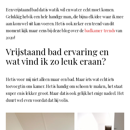
Een vrijstaand bad dat is wat ik wil en wat er echt moet komen.
Gelukkig heb ik een hele handige man, die bijna elk idee waar ik mee
aan kom wel uit kan voeren. Het is ook zeker een trend van dit
moment kijk maar eens bij deze blog over de
badkamer trends
van
2020!
Vrijstaand bad ervaring en
wat vind ik zo leuk eraan?
Het is voor mij niet alleen maar een bad. Maar iets wat echt iets
toevoegt in ons kamer. Het is handig om schoon te maken, het staat
super en is lekker groot. Maar dat is ook gelijk het enige nadeel. Het
duurt wel even voordat dat hij vol is.