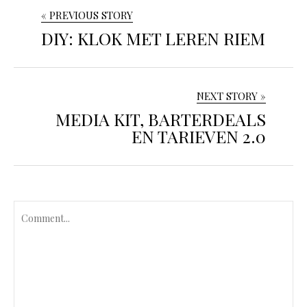
« PREVIOUS STORY
DIY: KLOK MET LEREN RIEM
NEXT STORY »
MEDIA KIT, BARTERDEALS
EN TARIEVEN 2.0
C
o
m
m
e
n
t