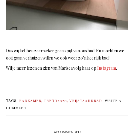
Dus wij hebben zeer zeker geen spijt van ons bad. En mochten we
ooit gaan verhuizen willen we ook weer zo’n heerlijk bad!
Wil je meer lezen en zien van Marisca volg haar op
Instagram
.
TAGS:
BADKAMER
,
TREND2020
,
VRIJSTAANDBAD
WRITE A
COMMENT
RECOMMENDED