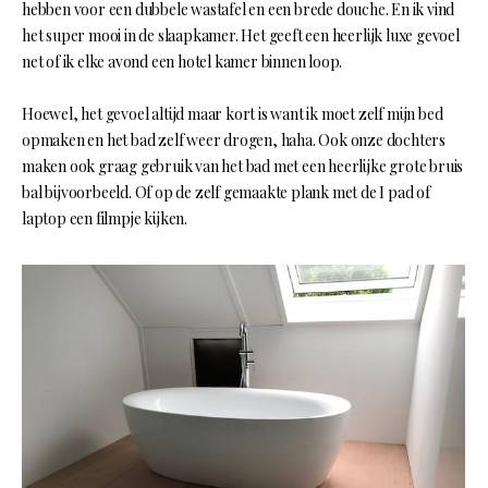
hebben voor een dubbele wastafel en een brede douche. En ik vind
het super mooi in de slaapkamer. Het geeft een heerlijk luxe gevoel
net of ik elke avond een hotel kamer binnen loop.
Hoewel, het gevoel altijd maar kort is want ik moet zelf mijn bed
opmaken en het bad zelf weer drogen, haha. Ook onze dochters
maken ook graag gebruik van het bad met een heerlijke grote bruis
bal bijvoorbeeld. Of op de zelf gemaakte plank met de I pad of
laptop een filmpje kijken.