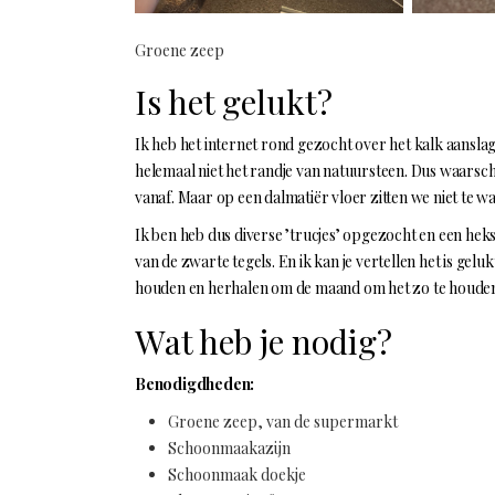
Groene zeep
Is het gelukt?
Ik heb het internet rond gezocht over het kalk aanslag
helemaal niet het randje van natuursteen. Dus waarsc
vanaf. Maar op een dalmatiër vloer zitten we niet te w
Ik ben heb dus diverse ’trucjes’ opgezocht en een he
van de zwarte tegels. En ik kan je vertellen het is gelu
houden en herhalen om de maand om het zo te houde
Wat heb je nodig?
Benodigdheden:
Groene zeep, van de supermarkt
Schoonmaakazijn
Schoonmaak doekje