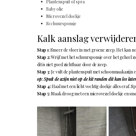
Plantenspuit of spra
Baby olie
Microvezel doekje
Scchuursponsje
Kalk aanslag verwijdere
Stap 1
: Smeer de vloer in met groene zeep. Het kan no
Stap 2:
Wrijf met het schuursponsje over het geheel zo
dit is niet goed zichtbaar door de zeep.
Stap 3:
Je vult de plantenspuit met schoonmaakazijn en 
op: Spuit de azijn niet op de kit randen dit kan los late
Stap 4:
Haal met een licht vochtig doekje alles eraf. Sp
Stap 5:
Maak droog met een microvezel doekje en smeer