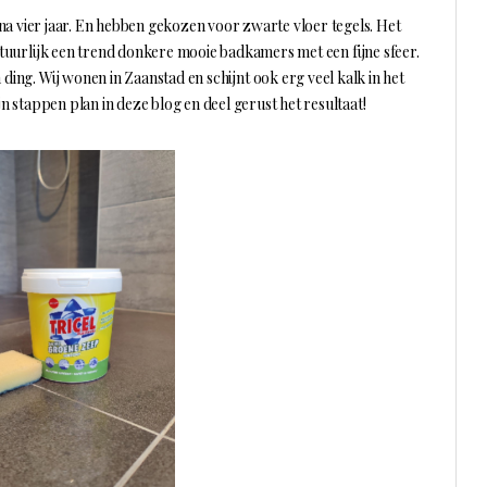
na vier jaar. En hebben gekozen voor zwarte vloer tegels. Het
 natuurlijk een trend donkere mooie badkamers met een fijne sfeer.
 ding. Wij wonen in Zaanstad en schijnt ook erg veel kalk in het
jn stappen plan in deze blog en deel gerust het resultaat!