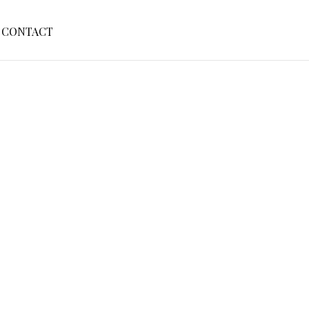
S
CONTACT
E
A
R
C
H
F
O
R
: