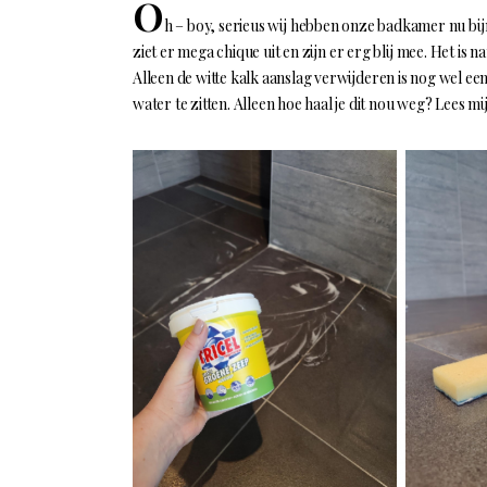
O
h – boy, serieus wij hebben onze badkamer nu bij
ziet er mega chique uit en zijn er erg blij mee. Het is
Alleen de witte kalk aanslag verwijderen is nog wel een
water te zitten. Alleen hoe haal je dit nou weg? Lees mi