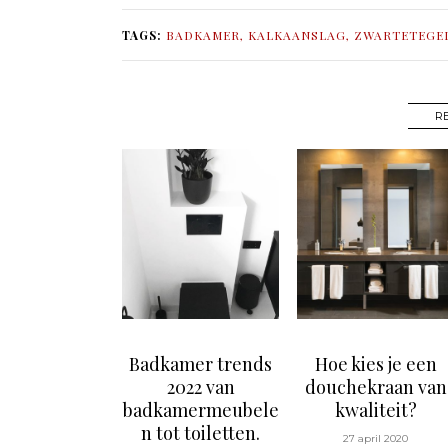
TAGS:
BADKAMER
,
KALKAANSLAG
,
ZWARTETEGE
R
Badkamer trends
Hoe kies je een
2022 van
douchekraan van
badkamermeubele
kwaliteit?
n tot toiletten.
27 april 2020