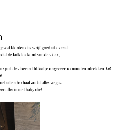
n
g wat klonten dus wrijf goed uit overal.
dat de kalk los komt van de vloer,
spuit de vloer in. Dit laat je ongeveer 10 minuten intrekken.
Let
n!
oel uit en herhaal zodat alles weg is.
 alles in met baby olie!