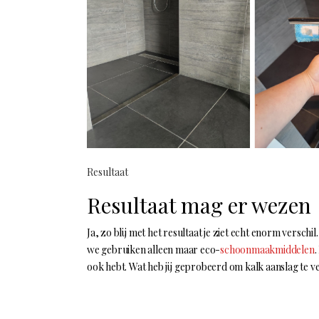
Resultaat
Resultaat mag er wezen
Ja, zo blij met het resultaat je ziet echt enorm versch
we gebruiken alleen maar eco-
schoonmaakmiddelen
.
ook hebt. Wat heb jij geprobeerd om kalk aanslag te 